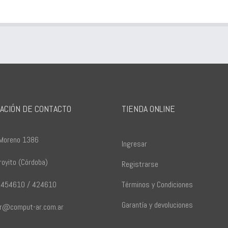
ACIÓN DE CONTACTO
TIENDA ONLINE
 Moreno 1386
Ingresar
royito (Córdoba)
Registrarse
 454610 / 424610
Términos y Condiciones
Garantía y devoluciones
r@comput-ar.com.ar